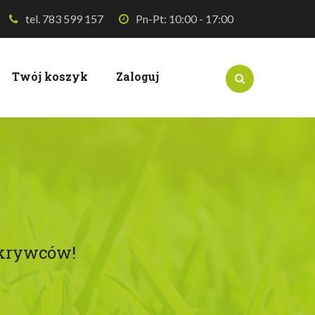
tel. 783 599 157
Pn-Pt: 10:00 - 17:00
Twój koszyk
Zaloguj
dkrywców!