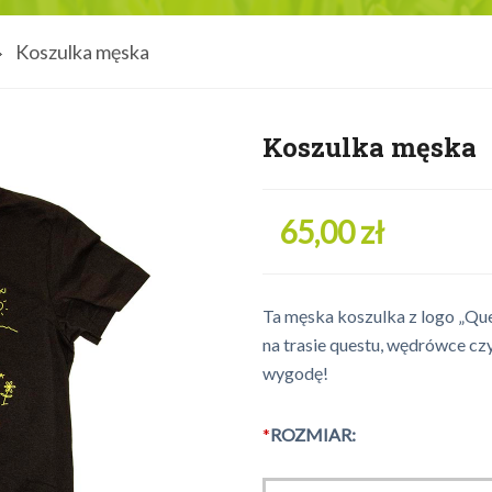
Koszulka męska
Koszulka męska
65,00 zł
Ta męska koszulka z logo „Q
na trasie questu, wędrówce czy
wygodę!
*
ROZMIAR: