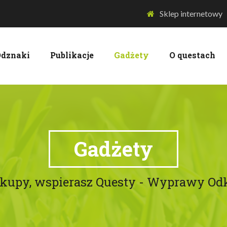
Sklep internetowy
dznaki
Publikacje
Gadżety
O questach
Gadżety
akupy, wspierasz Questy - Wyprawy O