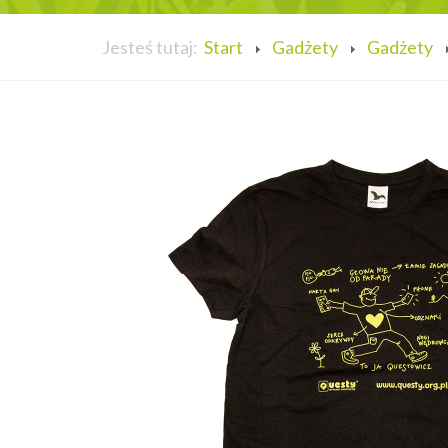
Jesteś tutaj:
Start
Gadżety
Gadżety