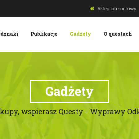
Sklep internetowy
dznaki
Publikacje
Gadżety
O questach
Gadżety
akupy, wspierasz Questy - Wyprawy O