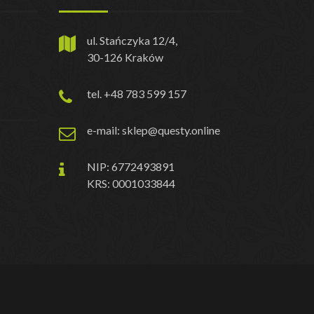
ul. Stańczyka 12/4,
30-126 Kraków
tel. +48 783 599 157
e-mail: sklep@questy.online
NIP: 6772493891
KRS: 0001033844