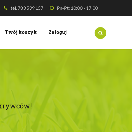
tel. 783 599 157
Pn-Pt: 10:00 - 17:00
Twój koszyk
Zaloguj
dkrywców!