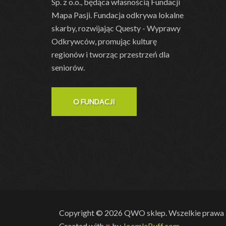
Sp. z o.o., będąca własnością Fundacji
Mapa Pasji. Fundacja odkrywa lokalne
skarby, rozwijając Questy - Wyprawy
Odkrywców, promując kulturę
regionów i tworząc przestrzeń dla
seniorów.
O FUNDACJI
Copyright © 2026 QWO sklep. Wszelkie prawa 
Created with
♥
by
JoomlaBuff.com