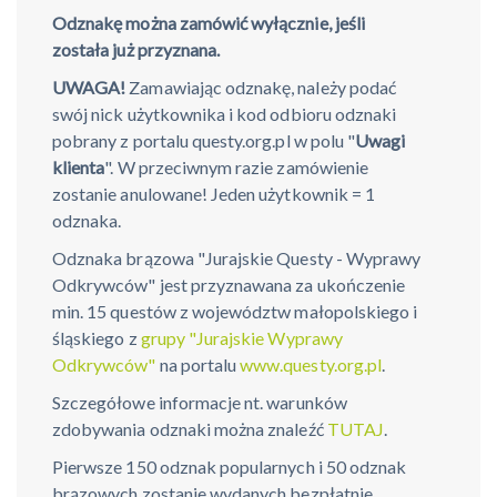
Odznakę można zamówić wyłącznie, jeśli
została już przyznana.
UWAGA!
Zamawiając odznakę, należy podać
swój nick użytkownika i kod odbioru odznaki
pobrany z portalu questy.org.pl w polu "
Uwagi
klienta
". W przeciwnym razie zamówienie
zostanie anulowane! Jeden użytkownik = 1
odznaka.
Odznaka brązowa "Jurajskie Questy - Wyprawy
Odkrywców" jest przyznawana za ukończenie
min. 15 questów z województw małopolskiego i
śląskiego z
grupy "Jurajskie Wyprawy
Odkrywców"
na portalu
www.questy.org.pl
.
Szczegółowe informacje nt. warunków
zdobywania odznaki można znaleźć
TUTAJ
.
Pierwsze 150 odznak popularnych i 50 odznak
brązowych zostanie wydanych bezpłatnie.