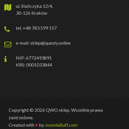
ul. Stańczyka 12/4,
30-126 Kraków
tel. +48 783 599 157
e-mail: sklep@questy.online
NIP: 6772493891
KRS: 0001033844
Copyright © 2026 QWO sklep. Wszelkie prawa
zastrzeżone.
Created with
♥
by
JoomlaBuff.com