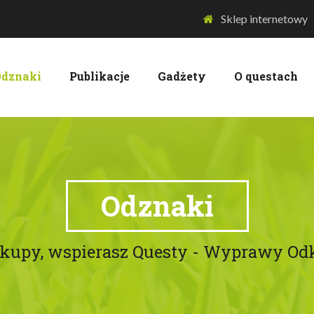
Sklep internetowy
dznaki
Publikacje
Gadżety
O questach
Odznaki
akupy, wspierasz Questy - Wyprawy O