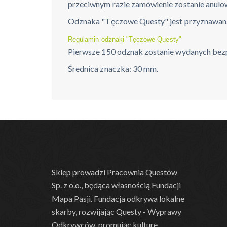
przeciwnym razie zamówienie zostanie anulo
Odznaka "Tęczowe Questy" jest przyznawana
Regulamin odznaki "Tęczowe Questy"
Pierwsze 150 odznak zostanie wydanych bezp
Średnica znaczka: 30 mm.
Sklep prowadzi Pracownia Questów
Sp. z o.o., będąca własnością Fundacji
Mapa Pasji. Fundacja odkrywa lokalne
skarby, rozwijając Questy - Wyprawy
Odkrywców, promując kulturę