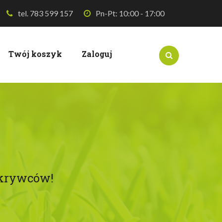
tel. 783 599 157
Pn-Pt: 10:00 - 17:00
Twój koszyk
Zaloguj
dkrywców!