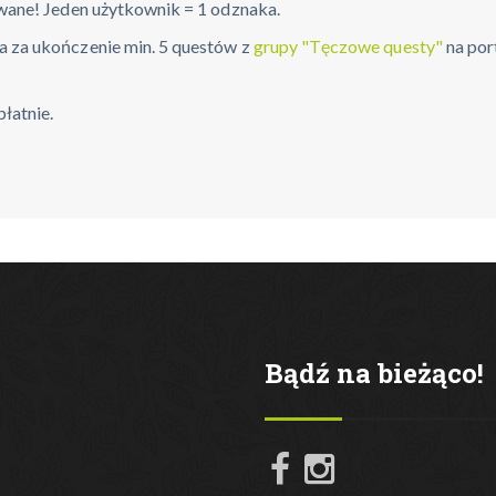
wane! Jeden użytkownik = 1 odznaka.
 za ukończenie min. 5 questów z
grupy "Tęczowe questy
"
na por
łatnie.
Bądź na bieżąco!