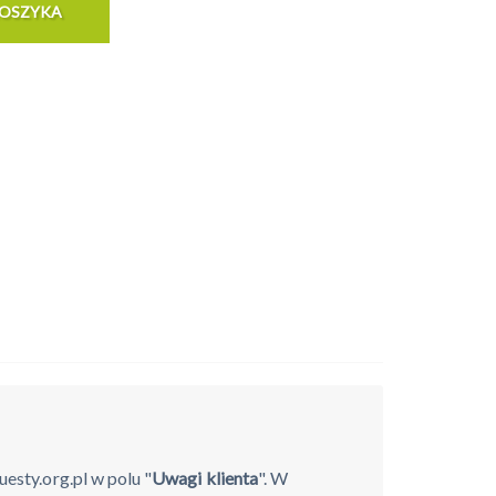
esty.org.pl w polu "
Uwagi klienta
". W