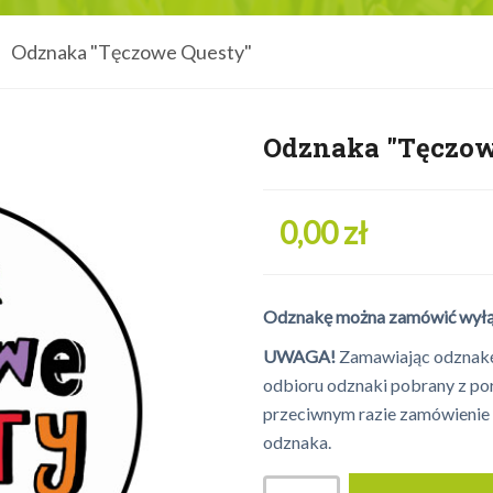
Odznaka "Tęczowe Questy"
Odznaka "Tęczow
0,00 zł
Odznakę można zamówić wyłączn
UWAGA!
Zamawiając odznakę,
odbioru odznaki pobrany z port
przeciwnym razie zamówienie 
odznaka.