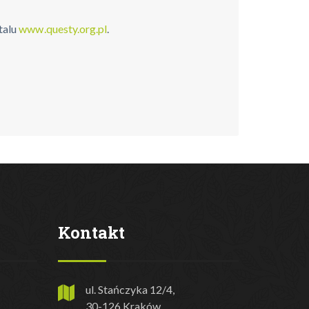
talu
www.questy.org.pl
.
Kontakt
ul. Stańczyka 12/4,
30-126 Kraków