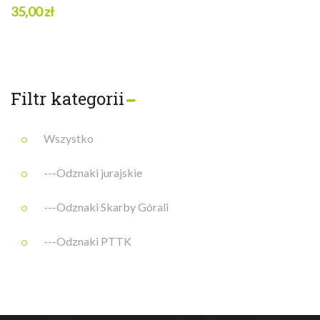
35,00 zł
Filtr kategorii
Wszystko
---Odznaki jurajskie
---Odznaki Skarby Górali
---Odznaki PTTK