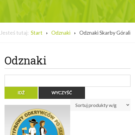
Jesteś tutaj:
Start
Odznaki
Odznaki Skarby Górali
Odznaki
37 w magazynie