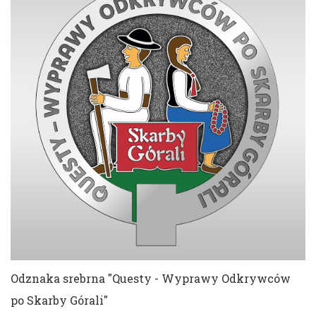
16 w magazynie
ZOBACZ SZCZEGÓŁY
Odznaka srebrna "Questy - Wyprawy Odkrywców
po Skarby Górali"