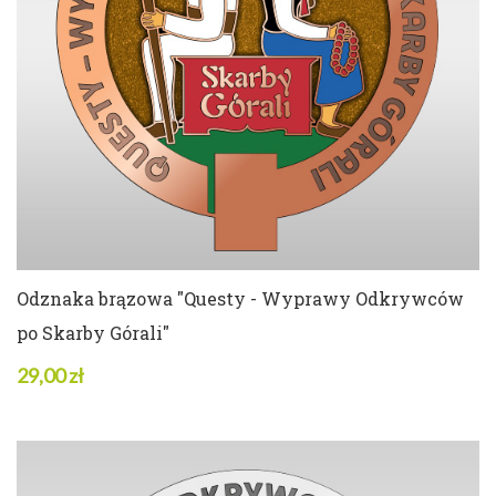
46 w magazynie
ZOBACZ SZCZEGÓŁY
Odznaka brązowa "Questy - Wyprawy Odkrywców
po Skarby Górali"
29,00 zł