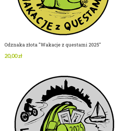
Odznaka złota "Wakacje z questami 2025"
20,00 zł
7 w magazynie
ZOBACZ SZCZEGÓŁY