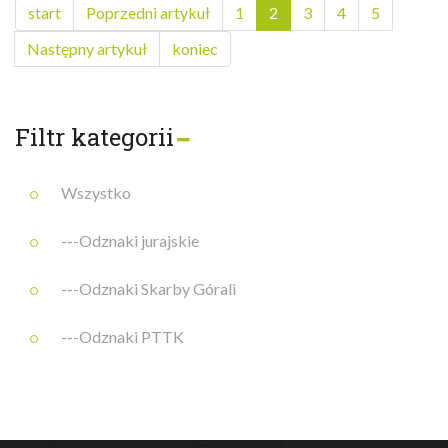
start
Poprzedni artykuł
1
2
3
4
5
Następny artykuł
koniec
Filtr kategorii
Wszystko
---Odznaki jurajskie
---Odznaki Skarby Górali
---Odznaki PTTK