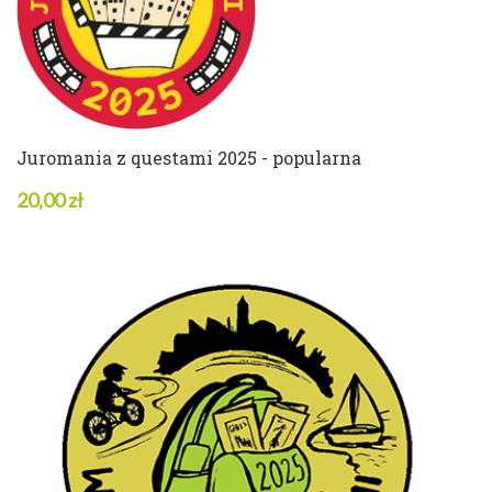
ZOBACZ SZCZEGÓŁY
Juromania z questami 2025 - popularna
20,00 zł
4 w magazynie
ZOBACZ SZCZEGÓŁY