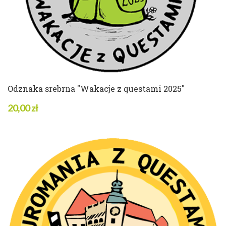
Odznaka srebrna "Wakacje z questami 2025"
20,00 zł